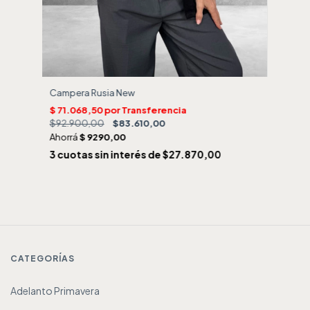
Campera Rusia New
$92.900,00
$83.610,00
3
cuotas sin interés de
$27.870,00
CATEGORÍAS
Adelanto Primavera