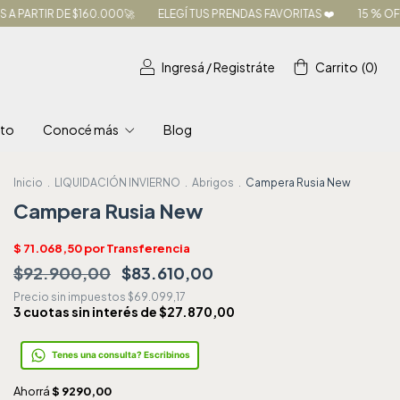
0.000🚀
ELEGÍ TUS PRENDAS FAVORITAS ❤️
15 % OFF TRANSFERENCIA I
Ingresá
/
Registráte
Carrito
(
0
)
to
Conocé más
Blog
Inicio
.
LIQUIDACIÓN INVIERNO
.
Abrigos
.
Campera Rusia New
Campera Rusia New
$92.900,00
$83.610,00
Precio sin impuestos
$69.099,17
3
cuotas sin interés de
$27.870,00
Tenes una consulta? Escribinos