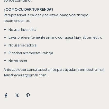
son de contorno.
¿CÓMO CUIDAR TU PRENDA?
Para preservar la calidad y belleza a lo largo del tiempo,
recomendamos:
No usar lavandina
Lavar preferentemente a mano con agua fría y jabón neutro
No usar secadora
Planchar a temperatura baja
No retorcer
Ante cualquier consulta, estamos para ayudarte en nuestro mail:
faustinamujer@gmail.com
.