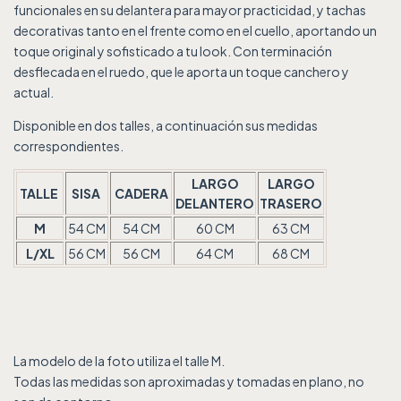
funcionales en su delantera para mayor practicidad, y tachas
decorativas tanto en el frente como en el cuello, aportando un
toque original y sofisticado a tu look. Con terminación
desflecada en el ruedo, que le aporta un toque canchero y
actual.
Disponible en dos talles, a continuación sus medidas
correspondientes.
LARGO
LARGO
TALLE
SISA
CADERA
DELANTERO
TRASERO
M
54 CM
54 CM
60 CM
63 CM
L/XL
56 CM
56 CM
64 CM
68 CM
La modelo de la foto utiliza el talle M.
Todas las medidas son aproximadas y tomadas en plano, no