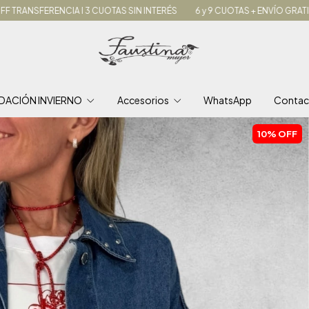
I 3 CUOTAS SIN INTERÉS
6 y 9 CUOTAS + ENVÍO GRATIS A PARTIR DE $16
IDACIÓN INVIERNO
Accesorios
WhatsApp
Contac
10
%
OFF