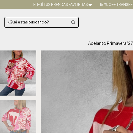
EGÍ TUS PRENDAS FAVORITAS ❤️
15 % OFF TRANSFERENCIA I 3 CUOTAS SI
Adelanto Primavera '2