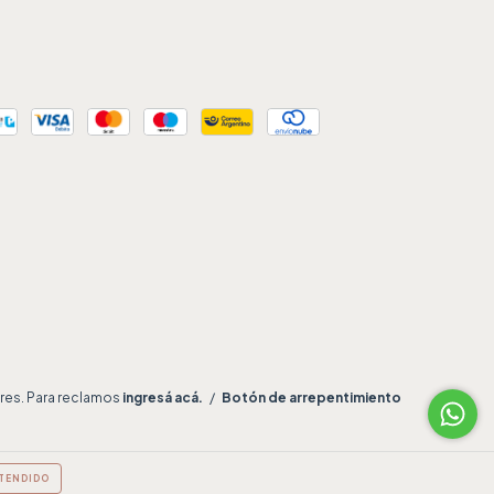
res. Para reclamos
ingresá acá.
/
Botón de arrepentimiento
TENDIDO