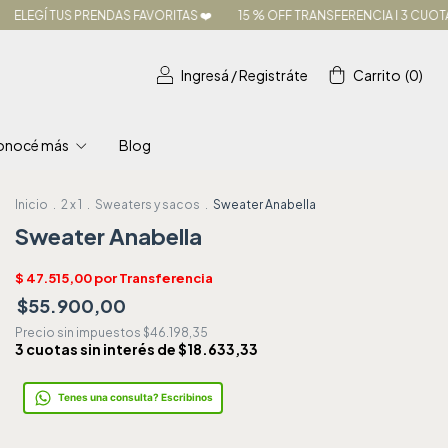
S FAVORITAS ❤️
15 % OFF TRANSFERENCIA I 3 CUOTAS SIN INTERÉS
EN
Ingresá
/
Registráte
Carrito
(
0
)
onocé más
Blog
Inicio
.
2 x 1
.
Sweaters y sacos
.
Sweater Anabella
Sweater Anabella
$55.900,00
Precio sin impuestos
$46.198,35
3
cuotas sin interés de
$18.633,33
Tenes una consulta? Escribinos