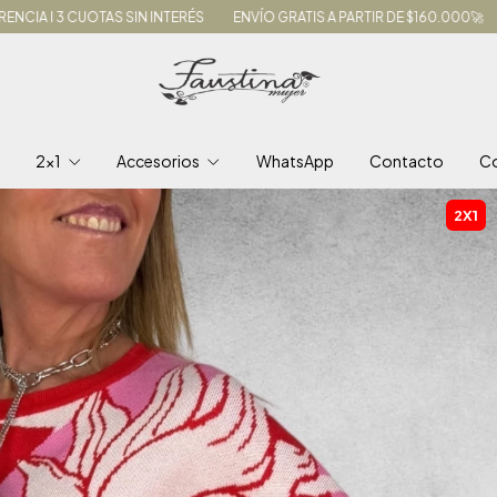
N INTERÉS
ENVÍO GRATIS A PARTIR DE $160.000🚀
ELEGÍ TUS PRENDA
7
2x1
Accesorios
WhatsApp
Contacto
C
2X1